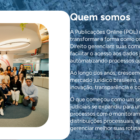
Quem somos
A Publicações Online (POL)
transformar a forma como os 
Direito gerenciam suas com
facilitar o acesso aos dados 
automatizando processos q
Ao longo dos anos, crescemo
mercado jurídico brasileiro,
inovação, transparência e 
O que começou como um serv
judiciais se expandiu para
processos com o monitoram
distribuições processuais, a
gerenciar melhor suas rotina