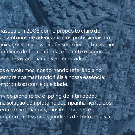
 nasceu em 2003 com o propósito claro de
escritórios de advocacia e os profissionais do
unicações processuais. Desde o início, buscamos
jurídicos de forma rápida, eficiente e segura,
ue antes eram manuais e demorados.
s e evoluímos, nos tornando referência no
 sempre nos mantendo fiéis à nossa essência:
compromisso com a qualidade.
iço pioneiro de clipping de intimações
 uma solução completa no acompanhamento dos
ento de intimações, movimentações e
judando profissionais jurídicos de todo o país a
s.