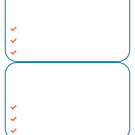
Cruze informações e gere relatórios
detalhados.
Análise minuciosa dos casos
Contraste entre clientes e processos
Rapidez e facilidade no acesso
Ferramenta de cálculo
Obtenha controle total do financeiro do
escritório.
Ferramenta de atualização monetária
Filtros específicos
Histórico de cálculos