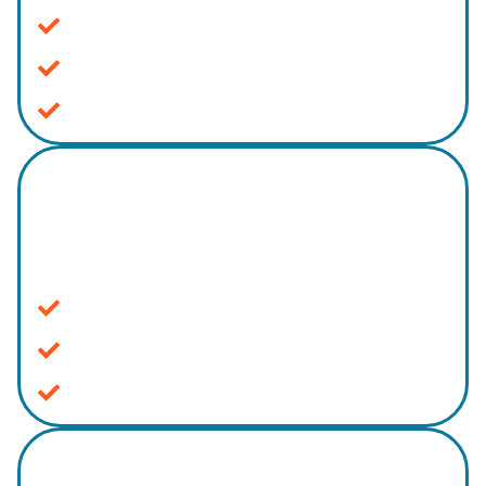
Celeridade com tecnologia de ponta
Acessível em qualquer lugar do mundo
Indicadores para novas estratégias
Intimações centralizadas
Automatize o monitoramento dos Diários e
Painéis.
Otimização de processos manuais
Controle e acompanhamento de prazos
Maior abrangência do mercado
Filtros personalizáveis