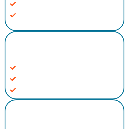
Geração de autoridade e confiabilidade
Processos internos mais claros
Documentação Jurídica Digital
Mantenha todos os seus arquivos centralizados.
Organização total dos processos
Acesso seguro e controlado
Facilidade no compartilhamento
Interface intuitiva
Centralize seu escritório em um único software.