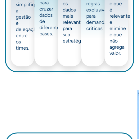
para
os
regras
o que
simplifique
cruzar
dados
exclusivas
é
a
dados
mais
para
relevante
gestão
de
relevantes
demandas
e
e
diferentes
para
críticas.
elimine
delegação
bases.
sua
o que
entre
estratégia.
não
os
agrega
times.
valor.
Receba seus dados jurídicos
no formato ideal para você