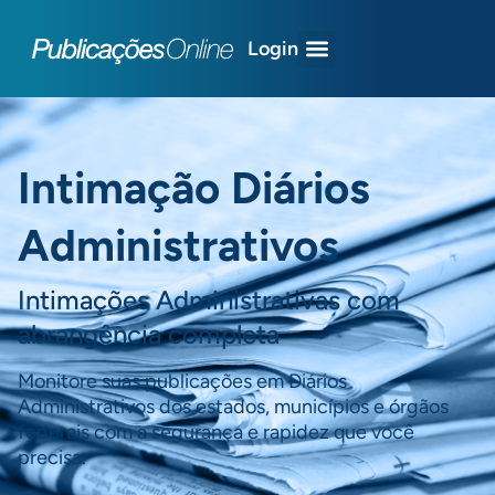
Login
Intimação Diários
Administrativos
Intimações Administrativas com
abrangência completa
Monitore suas publicações em Diários
Administrativos dos estados, municípios e órgãos
federais com a segurança e rapidez que você
precisa.