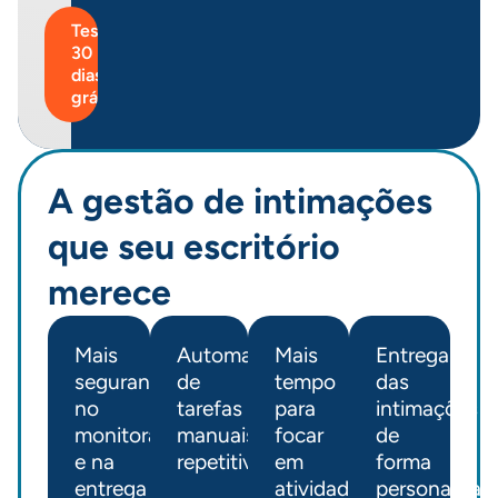
Teste
30
dias
grátis
A gestão de intimações
que seu escritório
merece
Mais
Automatização
Mais
Entrega
segurança
de
tempo
das
no
tarefas
para
intimações
monitoramento
manuais
focar
de
e na
repetitivas
em
forma
entrega
atividades
personalizad